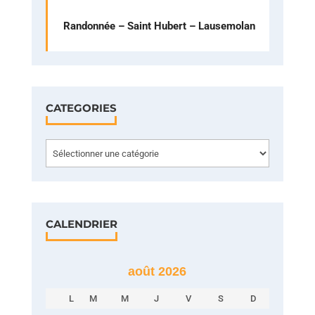
Randonnée – Saint Hubert – Lausemolan
CATEGORIES
Categories
CALENDRIER
août 2026
L
M
M
J
V
S
D