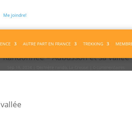
Me joindre!
VENCE
AUTRE PART EN FRANCE
TREKKING
MEMBR
Randonnée – Aubusson et sa vallée
Sep 18, 2024
Dernière rando
,
La Creuse
0 commentaires
vallée