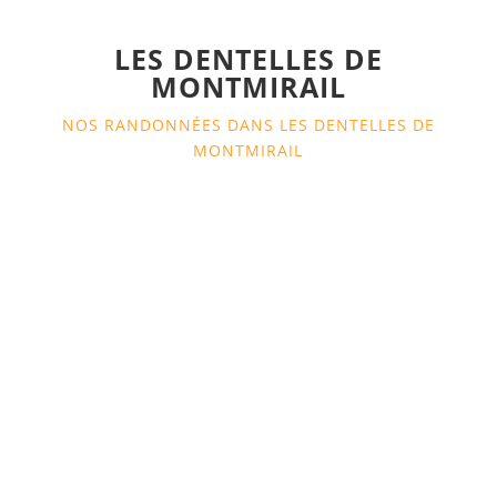
LES DENTELLES DE
MONTMIRAIL
NOS RANDONNÉES DANS LES DENTELLES DE
MONTMIRAIL
Randonnée Sablet et la fontaine des fées
Intérêts de la randonnée Petite randonnée
pédestre...