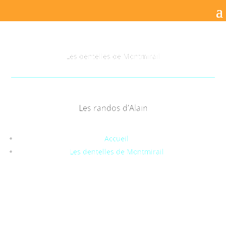
Les dentelles de Montmirail
Les randos d’Alain
Accueil
Les dentelles de Montmirail