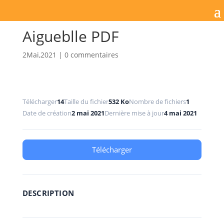
Aigueblle PDF
2Mai,2021
|
0 commentaires
Télécharger
14
Taille du fichier
532 Ko
Nombre de fichiers
1
Date de création
2 mai 2021
Dernière mise à jour
4 mai 2021
Télécharger
DESCRIPTION