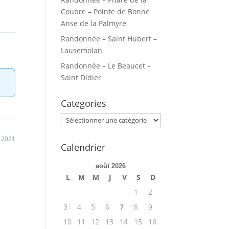
Coubre – Pointe de Bonne
Anse de la Palmyre
Randonnée – Saint Hubert –
Lausemolan
Randonnée – Le Beaucet –
Saint Didier
Categories
Categories
n 2021
Calendrier
août 2026
L
M
M
J
V
S
D
1
2
3
4
5
6
7
8
9
10
11
12
13
14
15
16