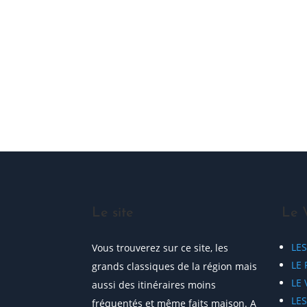
ME JOINDRE !
Le site
Le 
LE
Vous trouverez sur ce site, les
LE 
grands classiques de la région mais
LE
aussi des itinéraires moins
LE
fréquentés et même faits maison. A