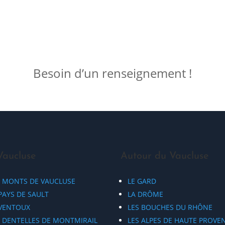
Besoin d’un renseignement !
Vaucluse
Autour du Vaucluse
S MONTS DE VAUCLUSE
LE GARD
PAYS DE SAULT
LA DRÔME
 VENTOUX
LES BOUCHES DU RHÔNE
S DENTELLES DE MONTMIRAIL
LES ALPES DE HAUTE PROVE