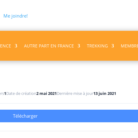
Me joindre!
VENCE
AUTRE PART EN FRANCE
TREKKING
MEMBR
ers
1
Date de création
2 mai 2021
Dernière mise à jour
13 juin 2021
Télécharger