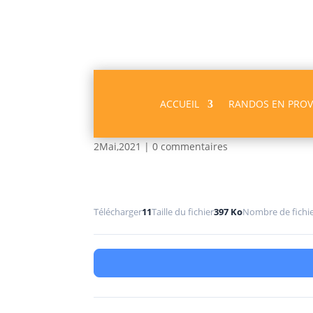
ACCUEIL
RANDOS EN PRO
Archinard PDF
2Mai,2021
|
0 commentaires
Télécharger
11
Taille du fichier
397 Ko
Nombre de fichi