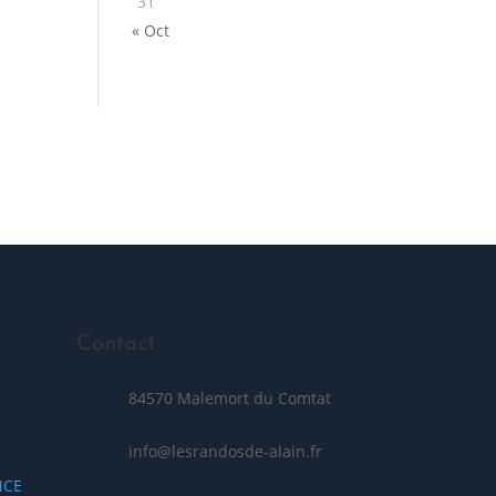
31
« Oct
Posez votre question
Contact
84570 Malemort du Comtat
info@lesrandosde-alain.fr
NCE