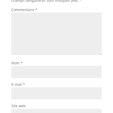
champs obligatoires sont indiqués avec
*
Commentaire
*
Nom
*
E-mail
*
Site web