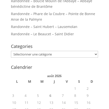
Randonnée – Boucle Moulin de l’Abbaye – Abbaye
bénédictine de Brantôme
Randonnée – Phare de la Coubre – Pointe de Bonne
Anse de la Palmyre
Randonnée – Saint Hubert – Lausemolan
Randonnée – Le Beaucet – Saint Didier
Categories
Categories
Calendrier
août 2026
L
M
M
J
V
S
D
1
2
3
4
5
6
7
8
9
10
11
12
13
14
15
16