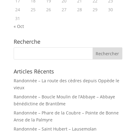
17
18
19
20
21
22
23
24
25
26
27
28
29
30
31
« Oct
Recherche
Articles Récents
Randonnée – La route des cèdres depuis Oppède le
vieux
Randonnée – Boucle Moulin de l’Abbaye – Abbaye
bénédictine de Brantôme
Randonnée – Phare de la Coubre – Pointe de Bonne
Anse de la Palmyre
Randonnée – Saint Hubert – Lausemolan