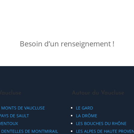
Besoin d’un renseignement !
Vaucluse
Autour du Vaucluse
S MONTS DE VAUCLUSE
LE GARD
PAYS DE SAULT
LA DRÔME
 VENTOUX
LES BOUCHES DU RHÔNE
S DENTELLES DE MONTMIRAIL
LES ALPES DE HAUTE PROVE