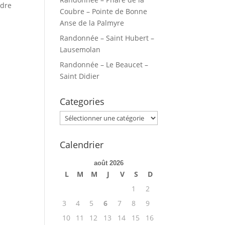
ndre
Coubre – Pointe de Bonne
Anse de la Palmyre
Randonnée – Saint Hubert –
Lausemolan
Randonnée – Le Beaucet –
Saint Didier
Categories
Categories
Calendrier
août 2026
L
M
M
J
V
S
D
1
2
3
4
5
6
7
8
9
10
11
12
13
14
15
16