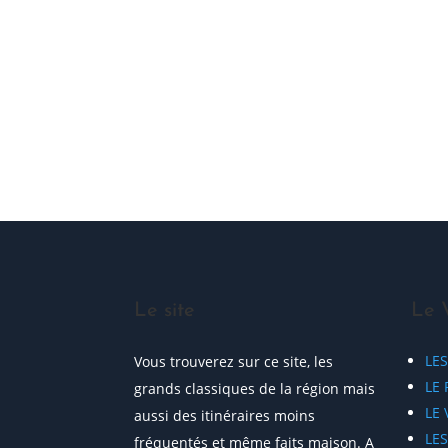
ME JOINDRE !
Le site
Le 
LE
Vous trouverez sur ce site, les
LE 
grands classiques de la région mais
LE
aussi des itinéraires moins
LE
fréquentés et même faits maison. A