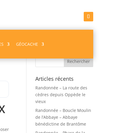
ES
GÉOCACHE
Recherche
Articles récents
Randonnée – La route des
cèdres depuis Oppède le
vieux
X
Randonnée – Boucle Moulin
de l’Abbaye – Abbaye
bénédictine de Brantôme
poser
Randonnée – Phare de la