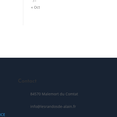
31
« Oct
Posez votre question
Contact
84570 Malemort du Comtat
info@lesrandosde-alain.fr
NCE