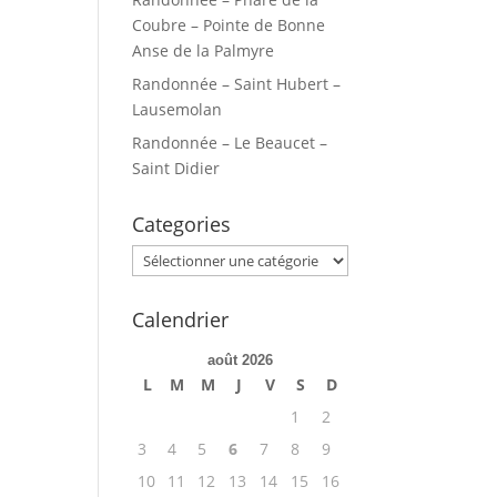
Coubre – Pointe de Bonne
Anse de la Palmyre
Randonnée – Saint Hubert –
Lausemolan
Randonnée – Le Beaucet –
Saint Didier
Categories
Categories
Calendrier
août 2026
L
M
M
J
V
S
D
1
2
3
4
5
6
7
8
9
10
11
12
13
14
15
16