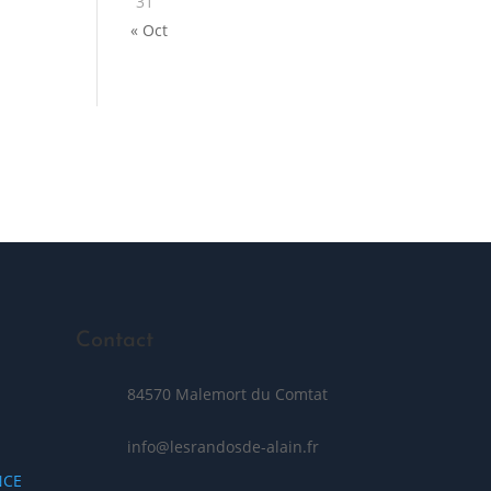
31
« Oct
Posez votre question
Contact
84570 Malemort du Comtat
info@lesrandosde-alain.fr
NCE