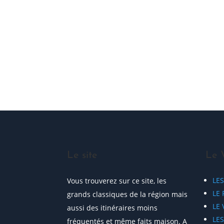
ME JOINDRE !
Le site
Le 
LE
Vous trouverez sur ce site, les
LE 
grands classiques de la région mais
LE
aussi des itinéraires moins
LE
fréquentés et même faits maison. A