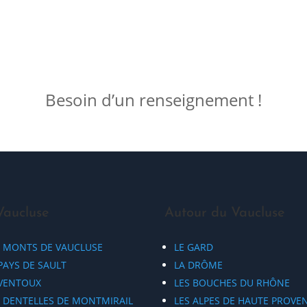
Besoin d’un renseignement !
Vaucluse
Autour du Vaucluse
S MONTS DE VAUCLUSE
LE GARD
PAYS DE SAULT
LA DRÔME
 VENTOUX
LES BOUCHES DU RHÔNE
S DENTELLES DE MONTMIRAIL
LES ALPES DE HAUTE PROVE