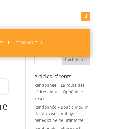
ES
GÉOCACHE
Recherche
Articles récents
Randonnée – La route des
cèdres depuis Oppède le
vieux
he
Randonnée – Boucle Moulin
de l’Abbaye – Abbaye
bénédictine de Brantôme
Randonnée – Phare de la