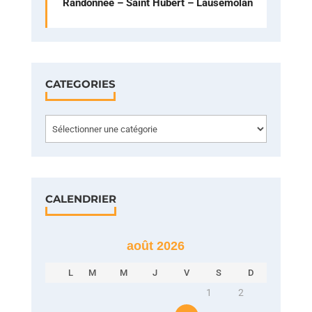
Randonnée – Saint Hubert – Lausemolan
CATEGORIES
Categories
CALENDRIER
août 2026
L
M
M
J
V
S
D
1
2