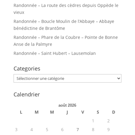
Randonnée – La route des cèdres depuis Oppède le
vieux
Randonnée – Boucle Moulin de l’Abbaye – Abbaye
bénédictine de Brantôme
Randonnée – Phare de la Coubre – Pointe de Bonne
Anse de la Palmyre
Randonnée – Saint Hubert – Lausemolan
Categories
Categories
Calendrier
août 2026
L
M
M
J
V
S
D
1
2
3
4
5
6
7
8
9