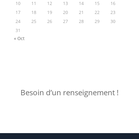
10
11
12
13
14
15
16
17
18
19
20
21
22
23
24
25
26
27
28
29
30
31
« Oct
ME JOINDRE !
Besoin d’un renseignement !
Posez votre question