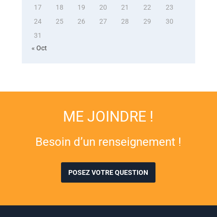
17
18
19
20
21
22
23
24
25
26
27
28
29
30
31
« Oct
ME JOINDRE !
Besoin d’un renseignement !
POSEZ VOTRE QUESTION