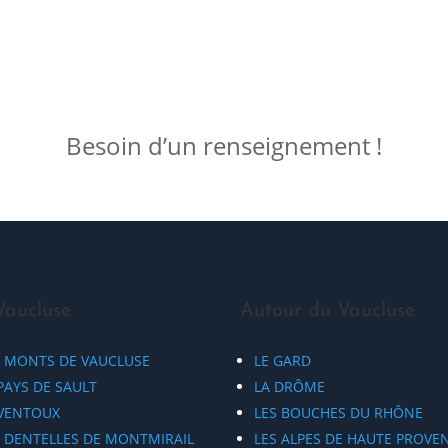
Besoin d’un renseignement !
Vaucluse
Autour du Vaucluse
S MONTS DE VAUCLUSE
LE GARD
PAYS DE SAULT
LA DRÔME
 VENTOUX
LES BOUCHES DU RHÔNE
S DENTELLES DE MONTMIRAIL
LES ALPES DE HAUTE PROVE