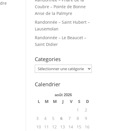
ndre
Coubre – Pointe de Bonne
Anse de la Palmyre
Randonnée – Saint Hubert –
Lausemolan
Randonnée – Le Beaucet –
Saint Didier
Categories
Categories
Calendrier
août 2026
L
M
M
J
V
S
D
1
2
3
4
5
6
7
8
9
10
11
12
13
14
15
16