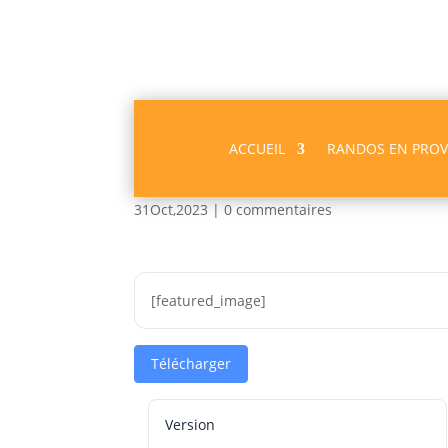
ACCUEIL
RANDOS EN PRO
Crestet-pas du loup –
31Oct,2023
|
0 commentaires
[featured_image]
Télécharger
Version