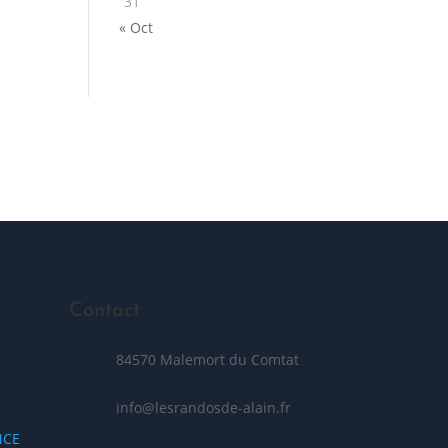
31
« Oct
Posez votre question
Contact
84570 Malemort du Comtat
info@lesrandosde-alain.fr
NCE