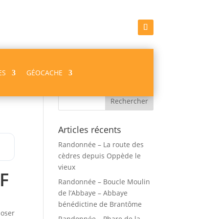
ES
GÉOCACHE
Recherche
Articles récents
Randonnée – La route des
cèdres depuis Oppède le
vieux
DF
Randonnée – Boucle Moulin
de l’Abbaye – Abbaye
bénédictine de Brantôme
poser
Randonnée – Phare de la