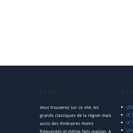
ME JOINDRE !
Le site
Le 
LE
Vous trouverez sur ce site, les
LE 
grands classiques de la région mais
LE
aussi des itinéraires moins
LE
fréquentés et même faits maison. A