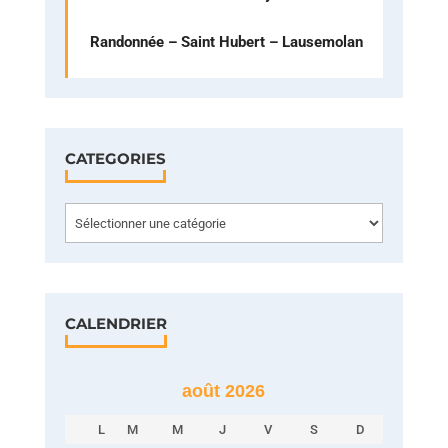
Randonnée – Saint Hubert – Lausemolan
CATEGORIES
Categories
CALENDRIER
août 2026
L
M
M
J
V
S
D