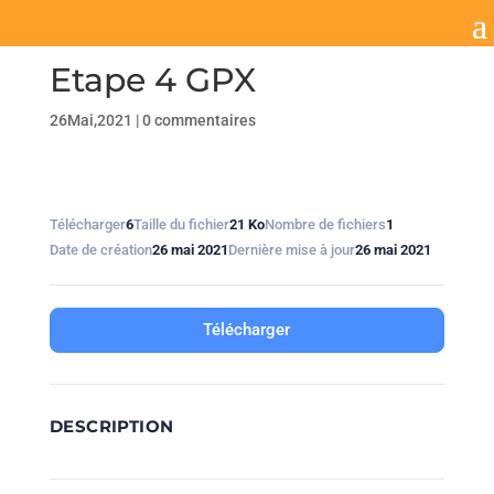
Etape 4 GPX
26Mai,2021
|
0 commentaires
Télécharger
6
Taille du fichier
21 Ko
Nombre de fichiers
1
Date de création
26 mai 2021
Dernière mise à jour
26 mai 2021
Télécharger
DESCRIPTION