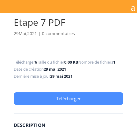
Etape 7 PDF
29Mai,2021
|
0 commentaires
Télécharger
6
Taille du fichier
0.00 KB
Nombre de fichiers
1
Date de création
29 mai 2021
Dernière mise à jour
29 mai 2021
Télécharger
DESCRIPTION