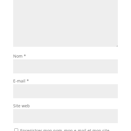
Nom
*
E-mail
*
Site web
Enregistrer mon nom, mon e-mail et mon site