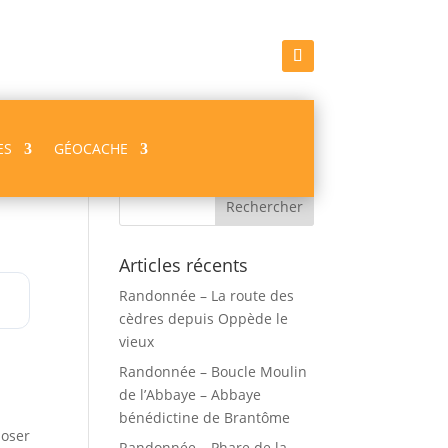
ES
GÉOCACHE
Recherche
Articles récents
Randonnée – La route des
cèdres depuis Oppède le
vieux
Randonnée – Boucle Moulin
de l’Abbaye – Abbaye
bénédictine de Brantôme
poser
Randonnée – Phare de la