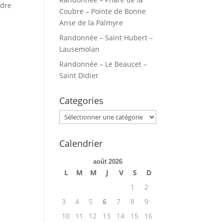
ndre
Coubre – Pointe de Bonne
Anse de la Palmyre
Randonnée – Saint Hubert –
Lausemolan
Randonnée – Le Beaucet –
Saint Didier
Categories
Categories
Calendrier
août 2026
L
M
M
J
V
S
D
1
2
3
4
5
6
7
8
9
10
11
12
13
14
15
16