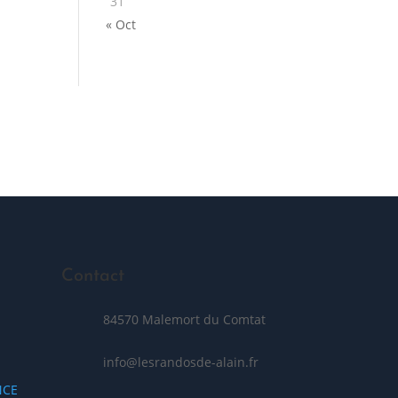
31
« Oct
Posez votre question
Contact
84570 Malemort du Comtat
info@lesrandosde-alain.fr
NCE