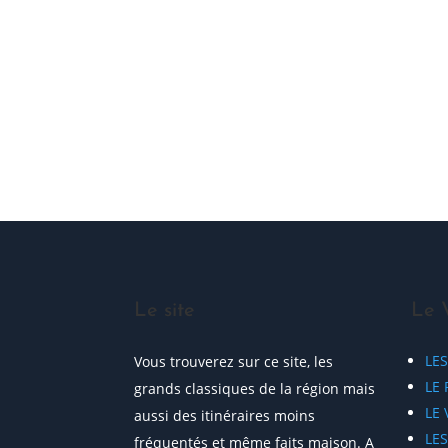
ME JOINDRE !
Le site
Le 
LE
Vous trouverez sur ce site, les
LE 
grands classiques de la région mais
LE
aussi des itinéraires moins
LE
fréquentés et même faits maison. A