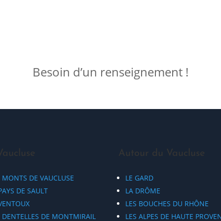
Besoin d’un renseignement !
Vaucluse
Autour du Vaucluse
S MONTS DE VAUCLUSE
LE GARD
PAYS DE SAULT
LA DRÔME
 VENTOUX
LES BOUCHES DU RHÔNE
S DENTELLES DE MONTMIRAIL
LES ALPES DE HAUTE PROVE