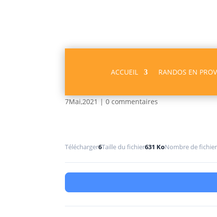
ACCUEIL
RANDOS EN PRO
Combe du cerisier PD
7Mai,2021
|
0 commentaires
Télécharger
6
Taille du fichier
631 Ko
Nombre de fichie