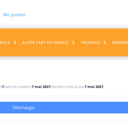
Me joindre!
VENCE
AUTRE PART EN FRANCE
TREKKING
MEMBR
F
rs
1
Date de création
7 mai 2021
Dernière mise à jour
7 mai 2021
Télécharger