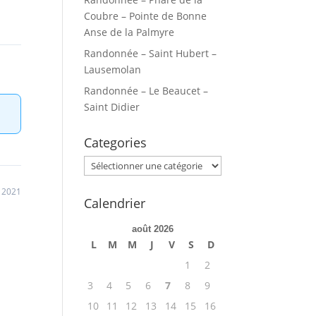
Coubre – Pointe de Bonne
Anse de la Palmyre
Randonnée – Saint Hubert –
Lausemolan
Randonnée – Le Beaucet –
Saint Didier
Categories
Categories
 2021
Calendrier
août 2026
L
M
M
J
V
S
D
1
2
3
4
5
6
7
8
9
10
11
12
13
14
15
16