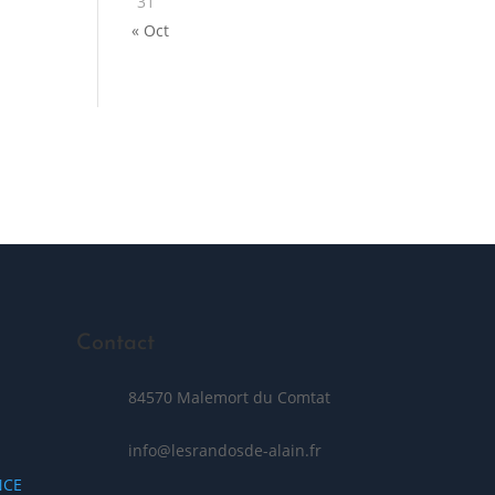
31
« Oct
Posez votre question
Contact
84570 Malemort du Comtat
info@lesrandosde-alain.fr
NCE