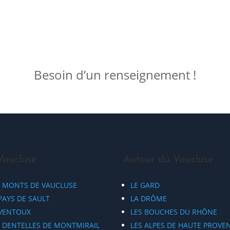
Besoin d’un renseignement !
Vaucluse
Autour du Vaucluse
S MONTS DE VAUCLUSE
LE GARD
PAYS DE SAULT
LA DRÔME
 VENTOUX
LES BOUCHES DU RHÔNE
S DENTELLES DE MONTMIRAIL
LES ALPES DE HAUTE PROVE