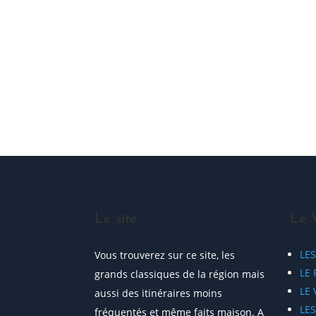
ME JOINDRE !
Le site
Le 
LE
Vous trouverez sur ce site, les
LE 
grands classiques de la région mais
LE
aussi des itinéraires moins
LE
fréquentés et même faits maison. A