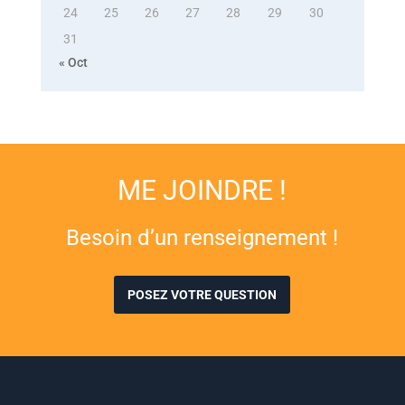
24
25
26
27
28
29
30
31
« Oct
ME JOINDRE !
Besoin d’un renseignement !
POSEZ VOTRE QUESTION