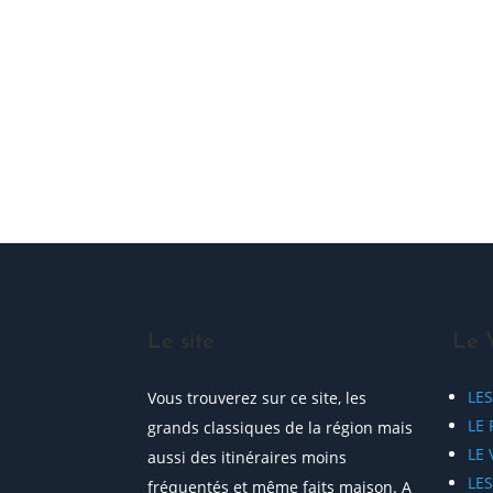
ME JOINDRE !
Le site
Le 
LE
Vous trouverez sur ce site, les
LE 
grands classiques de la région mais
LE
aussi des itinéraires moins
LE
fréquentés et même faits maison. A