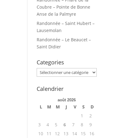
Coubre – Pointe de Bonne
Anse de la Palmyre
Randonnée – Saint Hubert –
Lausemolan
Randonnée – Le Beaucet –
Saint Didier
Categories
Categories
Calendrier
août 2026
L
M
M
J
V
S
D
1
2
3
4
5
6
7
8
9
10
11
12
13
14
15
16