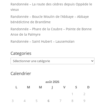
Randonnée – La route des cèdres depuis Oppède le
vieux
Randonnée – Boucle Moulin de l’Abbaye – Abbaye
bénédictine de Brantôme
Randonnée – Phare de la Coubre – Pointe de Bonne
Anse de la Palmyre
Randonnée – Saint Hubert – Lausemolan
Categories
Categories
Calendrier
août 2026
L
M
M
J
V
S
D
1
2
3
4
5
6
7
8
9