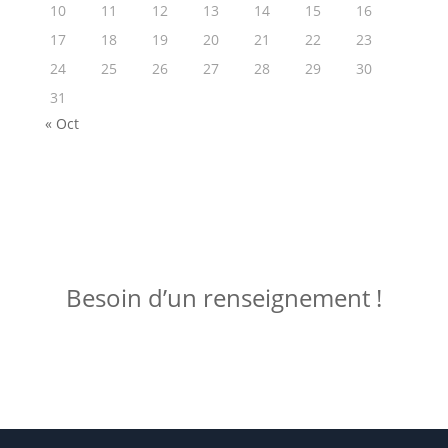
10
11
12
13
14
15
16
17
18
19
20
21
22
23
24
25
26
27
28
29
30
31
« Oct
ME JOINDRE !
Besoin d’un renseignement !
Posez votre question