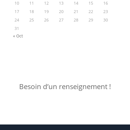
10
11
12
13
14
15
16
17
18
19
20
21
22
23
24
25
26
27
28
29
30
31
« Oct
ME JOINDRE !
Besoin d’un renseignement !
Posez votre question