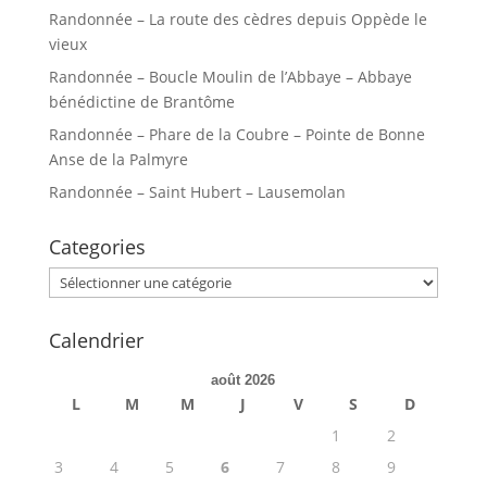
Randonnée – La route des cèdres depuis Oppède le
vieux
Randonnée – Boucle Moulin de l’Abbaye – Abbaye
bénédictine de Brantôme
Randonnée – Phare de la Coubre – Pointe de Bonne
Anse de la Palmyre
Randonnée – Saint Hubert – Lausemolan
Categories
Categories
Calendrier
août 2026
L
M
M
J
V
S
D
1
2
3
4
5
6
7
8
9