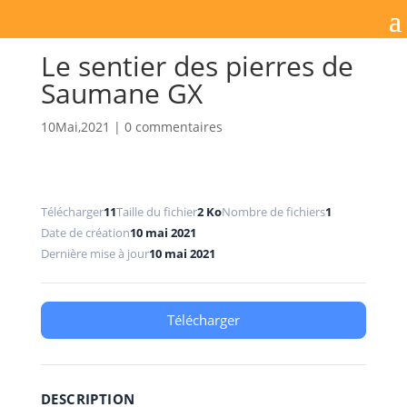
Le sentier des pierres de
Saumane GX
10Mai,2021
|
0 commentaires
Télécharger
11
Taille du fichier
2 Ko
Nombre de fichiers
1
Date de création
10 mai 2021
Dernière mise à jour
10 mai 2021
Télécharger
DESCRIPTION