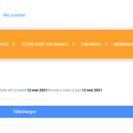
Me joindre!
ENCE
AUTRE PART EN FRANCE
TREKKING
MEMBRE
Date de création
12 mai 2021
Dernière mise à jour
12 mai 2021
Télécharger