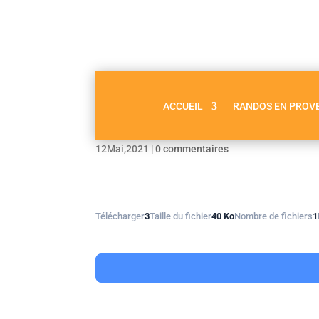
ACCUEIL
RANDOS EN PROV
Les Aravis GPX
12Mai,2021
|
0 commentaires
Télécharger
3
Taille du fichier
40 Ko
Nombre de fichiers
1