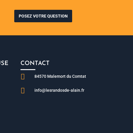
POSEZ VOTRE QUESTION
USE
CONTACT

84570 Malemort du Comtat

info@lesrandosde-alain.fr