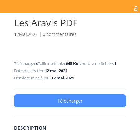
Les Aravis PDF
12Mai,2021
|
0 commentaires
Télécharger
4
Taille du fichier
645 Ko
Nombre de fichiers
1
Date de création
12 mai 2021
Dernière mise à jour
12 mai 2021
Télécharger
DESCRIPTION