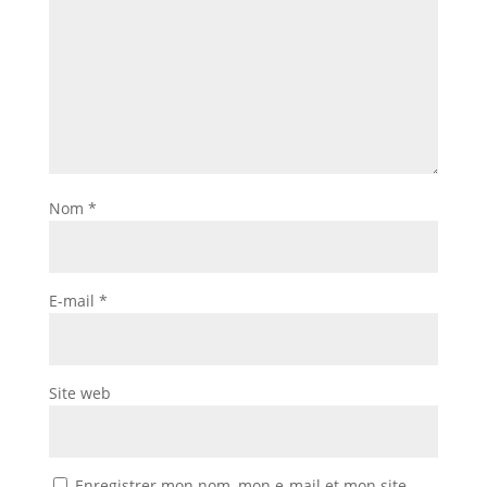
Nom
*
E-mail
*
Site web
Enregistrer mon nom, mon e-mail et mon site