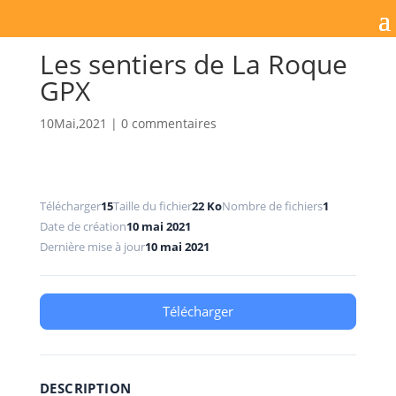
Les sentiers de La Roque
GPX
10Mai,2021
|
0 commentaires
Télécharger
15
Taille du fichier
22 Ko
Nombre de fichiers
1
Date de création
10 mai 2021
Dernière mise à jour
10 mai 2021
Télécharger
DESCRIPTION