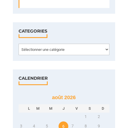
CATEGORIES
Categories
CALENDRIER
août 2026
L
M
M
J
V
S
D
1
2
3
4
5
7
8
9
6