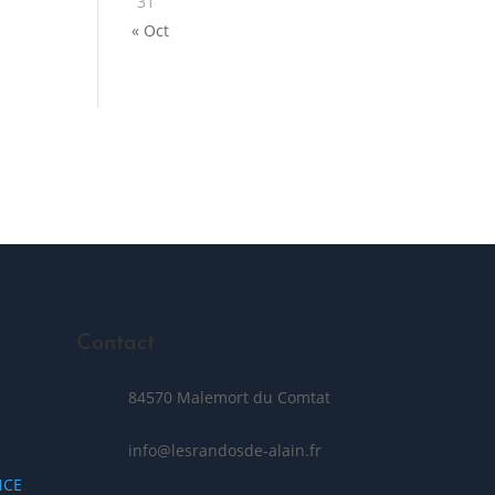
31
« Oct
Posez votre question
Contact
84570 Malemort du Comtat
info@lesrandosde-alain.fr
NCE