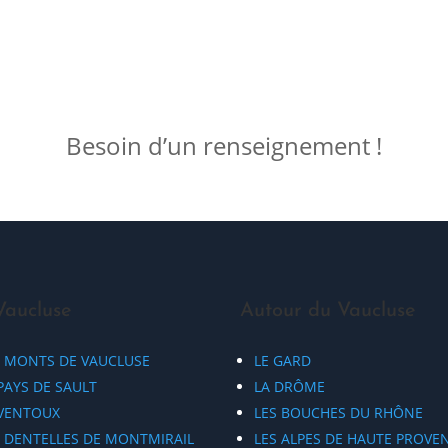
Besoin d’un renseignement !
Vaucluse
Autour du Vaucluse
S MONTS DE VAUCLUSE
LE GARD
PAYS DE SAULT
LA DRÔME
 VENTOUX
LES BOUCHES DU RHÔNE
S DENTELLES DE MONTMIRAIL
LES ALPES DE HAUTE PROVE