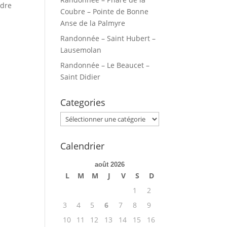
ndre
Coubre – Pointe de Bonne
Anse de la Palmyre
Randonnée – Saint Hubert –
Lausemolan
Randonnée – Le Beaucet –
Saint Didier
Categories
Categories
Calendrier
août 2026
L
M
M
J
V
S
D
1
2
3
4
5
6
7
8
9
10
11
12
13
14
15
16