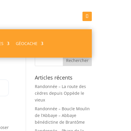
ES
GÉOCACHE
Recherche
Articles récents
Randonnée – La route des
cèdres depuis Oppède le
vieux
Randonnée – Boucle Moulin
de l’Abbaye – Abbaye
bénédictine de Brantôme
poser
Randonnée – Phare de la