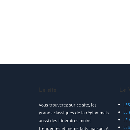
ME JOINDRE !
Le site
Le 
LE
Vous trouverez sur ce site, les
LE 
grands classiques de la région mais
LE
aussi des itinéraires moins
LE
fréquentés et même faits maison. A