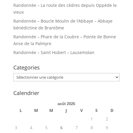
Randonnée – La route des cèdres depuis Oppède le
vieux
Randonnée – Boucle Moulin de l’Abbaye – Abbaye
bénédictine de Brantôme
Randonnée – Phare de la Coubre – Pointe de Bonne
Anse de la Palmyre
Randonnée – Saint Hubert – Lausemolan
Categories
Categories
Calendrier
août 2026
L
M
M
J
V
S
D
1
2
3
4
5
6
7
8
9