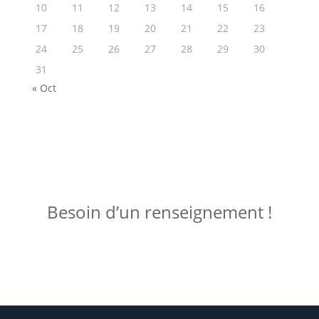
10
11
12
13
14
15
16
17
18
19
20
21
22
23
24
25
26
27
28
29
30
31
« Oct
ME JOINDRE !
Besoin d’un renseignement !
Posez votre question