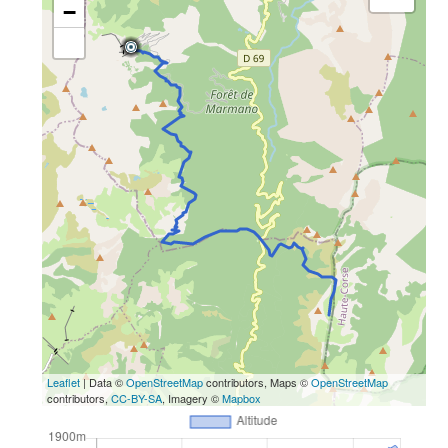
−
Leaflet
| Data ©
OpenStreetMap
contributors, Maps ©
OpenStreetMap
contributors,
CC-BY-SA
, Imagery ©
Mapbox