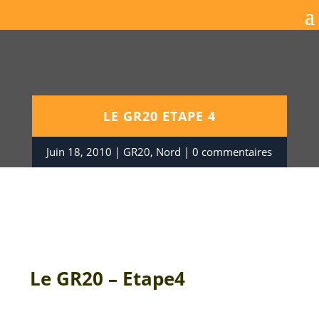
LE GR20 ETAPE 4
Juin 18, 2010
GR20
,
Nord
0 commentaires
Le GR20 – Etape4