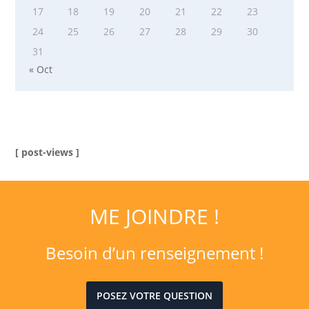
17
18
19
20
21
22
23
24
25
26
27
28
29
30
31
« Oct
[ post-views ]
ME JOINDRE !
Besoin d’un renseignement !
POSEZ VOTRE QUESTION