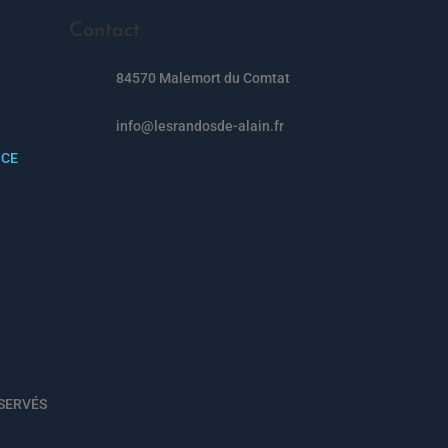
Contact
84570 Malemort du Comtat
info@lesrandosde-alain.fr
NCE
SERVÉS