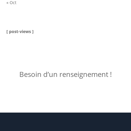
« Oct
[ post-views ]
ME JOINDRE !
Besoin d’un renseignement !
Posez votre question