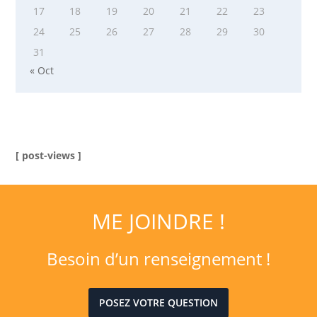
17
18
19
20
21
22
23
24
25
26
27
28
29
30
31
« Oct
[ post-views ]
ME JOINDRE !
Besoin d’un renseignement !
POSEZ VOTRE QUESTION