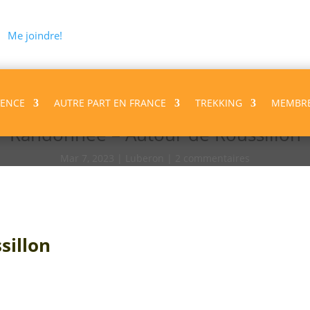
Me joindre!
VENCE
AUTRE PART EN FRANCE
TREKKING
MEMBR
Randonnée – Autour de Roussillon
Mar 7, 2023
Luberon
2 commentaires
sillon