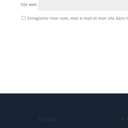
Site web
Enregistrer mon nom, mon e-mail et mon site dans 
ME JOINDRE !
Le site
Le 