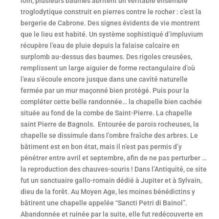
loin, plusieurs baumes abritent un véritable ensemble
troglodytique construit en pierres contre le rocher : c’est la
bergerie de Cabrone. Des signes évidents de vie montrent
que le lieu est habité. Un système sophistiqué d’impluvium
récupère l’eau de pluie depuis la falaise calcaire en
surplomb au-dessus des baumes. Des rigoles creusées,
remplissent un large aiguier de forme rectangulaire d’où
l’eau s’écoule encore jusque dans une cavité naturelle
fermée par un mur maçonné bien protégé. Puis pour la
compléter cette belle randonnée… la chapelle bien cachée
située au fond de la combe de Saint-Pierre. La chapelle
saint Pierre de Bagnols. Entourée de parois rocheuses, la
chapelle se dissimule dans l’ombre fraîche des arbres. Le
bâtiment est en bon état, mais il n’est pas permis d’y
pénétrer entre avril et septembre, afin de ne pas perturber …
la reproduction des chauves-souris ! Dans l’Antiquité, ce site
fut un sanctuaire gallo-romain dédié à Jupiter et à Sylvain,
dieu de la forêt. Au Moyen Age, les moines bénédictins y
bâtirent une chapelle appelée “Sancti Petri di Bainol”.
Abandonnée et ruinée par la suite, elle fut redécouverte en