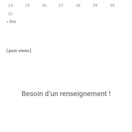
24
25
26
27
28
29
30
31
« Oct
[ post-views ]
ME JOINDRE !
Besoin d’un renseignement !
Posez votre question