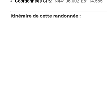
Coordonnées GPS:
N44° 06.002′ E5° 14.555′
Itinéraire de cette randonnée :