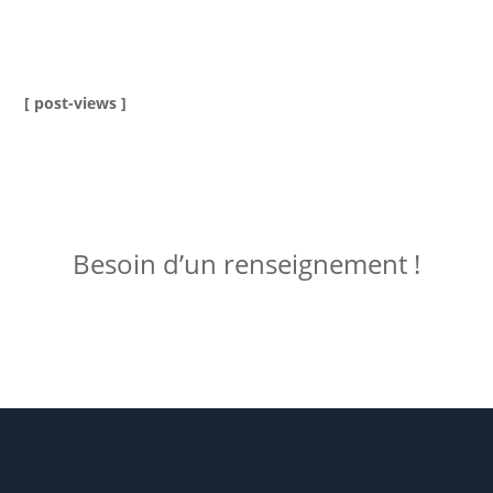
[ post-views ]
ME JOINDRE !
Besoin d’un renseignement !
Posez votre question