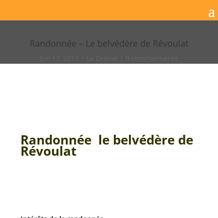
Randonnée – Le belvédère de Révoulat
Juil 17, 2017
La Drôme
0 commentaires
Randonnée le belvédère de
Révoulat