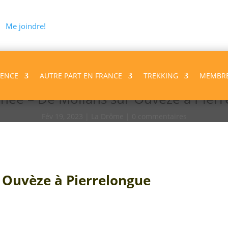
Me joindre!
VENCE
AUTRE PART EN FRANCE
TREKKING
MEMBR
ée – De Mollans sur Ouvèze à Pier
Fév 19, 2023
La Drôme
0 commentaires
Ouvèze à Pierrelongue