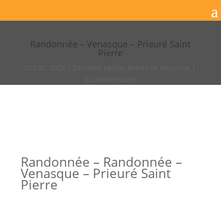
Randonnée – Venasque – Prieuré Saint
Pierre
Oct 30, 2024
Dernière rando
,
Monts de Vaucluse
0 commentaires
Randonnée – Randonnée –
Venasque – Prieuré Saint
Pierre