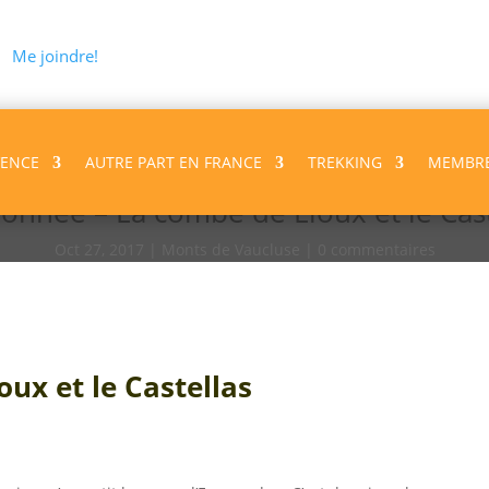
Me joindre!
VENCE
AUTRE PART EN FRANCE
TREKKING
MEMBR
onnée – La combe de Lioux et le Cast
Oct 27, 2017
Monts de Vaucluse
0 commentaires
x et le Castellas