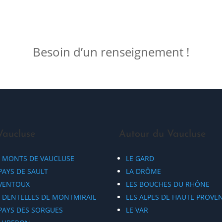
Besoin d’un renseignement !
Vaucluse
Autour du Vaucluse
S MONTS DE VAUCLUSE
LE GARD
PAYS DE SAULT
LA DRÔME
 VENTOUX
LES BOUCHES DU RHÔNE
S DENTELLES DE MONTMIRAIL
LES ALPES DE HAUTE PROVE
 PAYS DES SORGUES
LE VAR