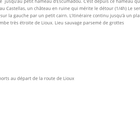
te jusqu’au petit hameau d’Escumadou. C’est depuis ce hameau qu’i
u Castellas, un château en ruine qui mérite le détour (1/4h) Le sen
é sur la gauche par un petit cairn. L’itinéraire continu jusqu’à un pl
combe très étroite de Lioux. Lieu sauvage parsemé de grottes
rts au départ de la route de Lioux