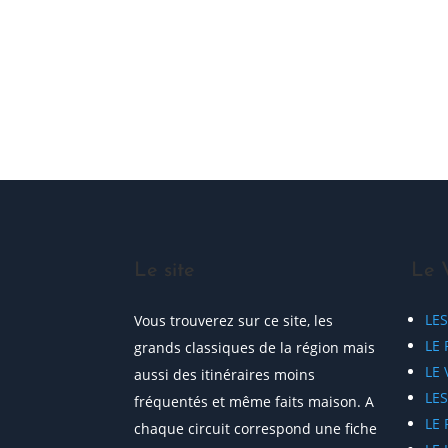
ME JOINDRE !
Le site
Le 
LE
Vous trouverez sur ce site, les
LE 
grands classiques de la région mais
LE
aussi des itinéraires moins
LE
fréquentés et même faits maison. A
LE
chaque circuit correspond une fiche