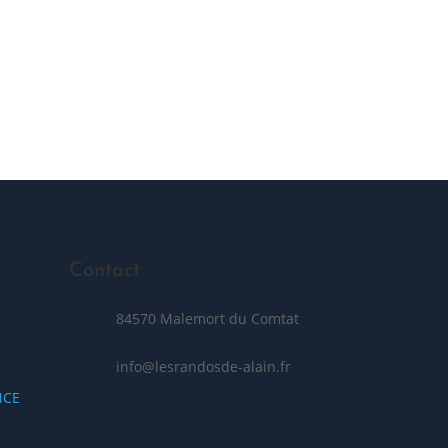
Posez votre question
Contact
84570 Malemort du Comtat
info@lesrandosde-alain.fr
NCE